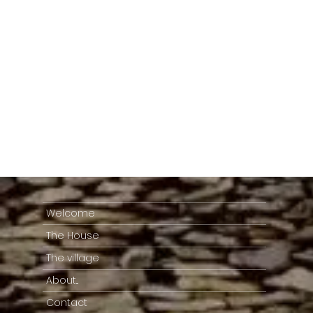
Welcome
The House
The village
About...
Contact