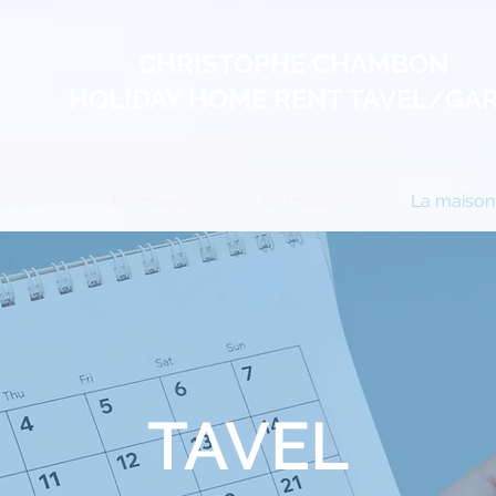
CHRISTOPHE CHAMBON
HOLIDAY HOME RENT TAVEL/GA
pos...
La maison
La maison
La maison
TAVEL