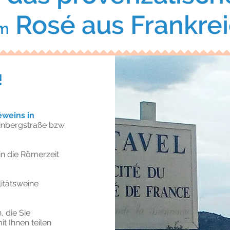
Rosé aus Frankrei
m
!
éweins in
einbergstraße bzw
 in die Römerzeit
itätsweine
, die Sie
t Ihnen teilen