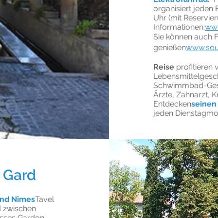
organisiert
jeden F
Uhr (mit Reservier
Informationen:
www
Sie können auch F
genießen
www.sout
Reise
profitieren 
Lebensmittelgesch
Schwimmbad-Gesun
Ärzte, Zahnarzt, 
Entdecken
seinen
jeden Dienstagmor
 Gard
und Nîmes
Tavel
d zwischen
sses Gardon.