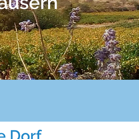
äusern
e Dorf