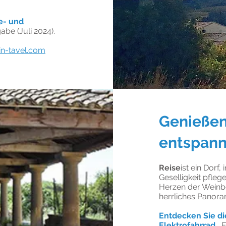
e- und
abe (Juli 2024).
n-tavel.com
Genießen
entspann
Reise
ist ein Dorf
Geselligkeit pfle
Herzen der Weinbe
herrliches Panora
Entdecken Sie di
Elektrofahrrad.
F