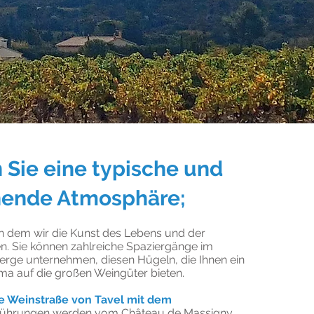
 Sie eine typische und
ende Atmosphäre;
, in dem wir die Kunst des Lebens und der
gen. Sie können zahlreiche Spaziergänge im
rge unternehmen, diesen Hügeln, die Ihnen ein
ma auf die großen Weingüter bieten.
e Weinstraße von Tavel mit dem
ührungen werden vom Château de Massigny