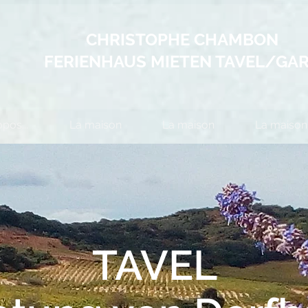
CHRISTOPHE CHAMBON
FERIENHAUS MIETEN TAVEL/GA
pos...
La maison
La maison
La maison
TAVEL