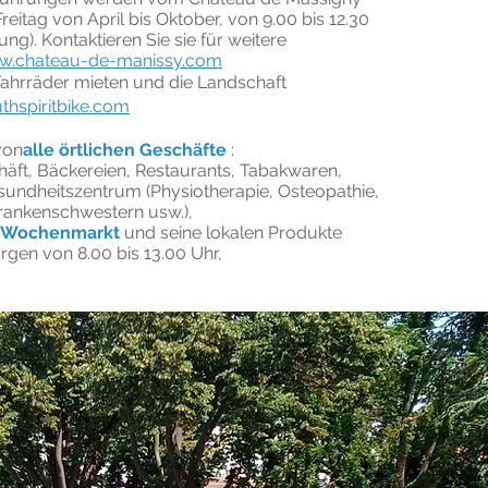
reitag von April bis Oktober, von 9.00 bis 12.30
ung). Kontaktieren Sie sie für weitere
.chateau-de-manissy.com
ahrräder mieten und die Landschaft
hspiritbike.com
von
alle örtlichen Geschäfte
:
äft, Bäckereien, Restaurants, Tabakwaren,
dheitszentrum (Physiotherapie, Osteopathie,
Krankenschwestern usw.),
 Wochenmarkt
und seine lokalen Produkte
gen von 8.00 bis 13.00 Uhr,