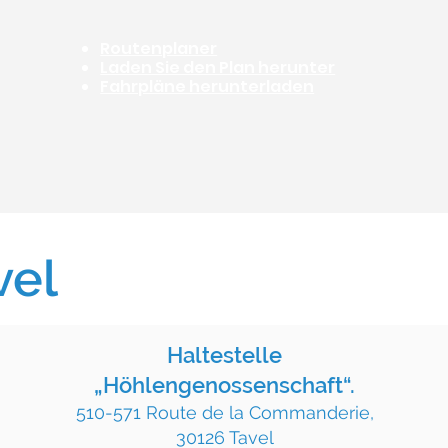
Routenplaner
Laden Sie den Plan herunter
Fahrpläne herunterladen
vel
Haltestelle
„Höhlengenossenschaft“.
510-571 Route de la Commanderie,
30126 Tavel