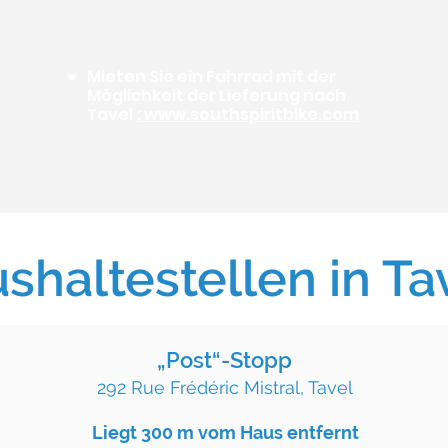
Mieten Sie ein Fahrrad mit der
Möglichkeit der Lieferung nach
Tavel
:
www.southspiritbike.com
shaltestellen in Ta
„Post“-Stopp
292 Rue Frédéric Mistral, Tavel
Liegt 300 m vom Haus entfernt