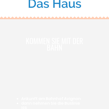
Das Haus
KOMMEN SIE MIT DER
BAHN
Ankunft am Bahnhof Avignon
dann nehmen Sie die Buslinie
123