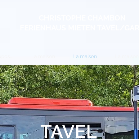
CHRISTOPHE CHAMBON
FERIENHAUS MIETEN TAVEL/GA
pos...
La maison
La maison
La maison
TAVEL